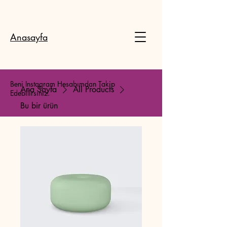
Anasayfa
Beni Instagram Hesabımdan Takip
Ana Sayfa
All Products
Edebilirsiniz.
Bu bir ürün